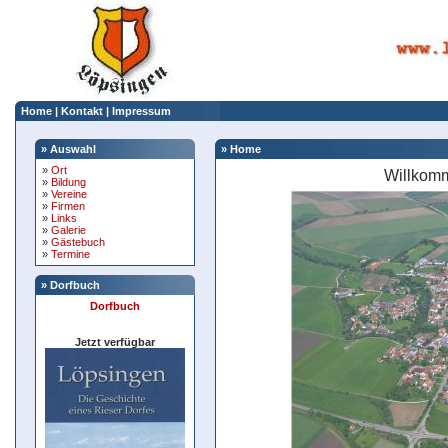
Home
|
Kontakt
|
Impressum
» Auswahl
» Home
»
Ort
Willkomm
»
Bildung
»
Vereine
»
Firmen
»
Links
»
Galerie
»
Gästebuch
»
Termine
» Dorfbuch
Dorfbuch
Jetzt verfügbar