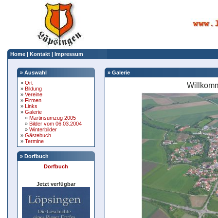
Home
|
Kontakt
|
Impressum
» Auswahl
» Galerie
»
Ort
Willkomm
»
Bildung
»
Vereine
»
Firmen
»
Links
»
Galerie
»
Martinsumzug 2005
»
Bilder vom 06.03.2004
»
Winterbilder
»
Gästebuch
»
Termine
» Dorfbuch
Dorfbuch
Jetzt verfügbar