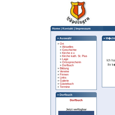
Home
|
Kontakt
|
Impressum
» Auswahl
» M�chte
»
Ort
»
Aktuelles
»
Geschichte
»
Kirche e.v.
»
Kirche kath. St. Pius
»
Lage
Ich h
»
Ortssprecherin
Ihr k
»
Dorfbuch
»
Bildung
»
Vereine
»
Firmen
»
Links
»
Galerie
»
Gästebuch
»
Termine
» Dorfbuch
Dorfbuch
Jetzt verfügbar